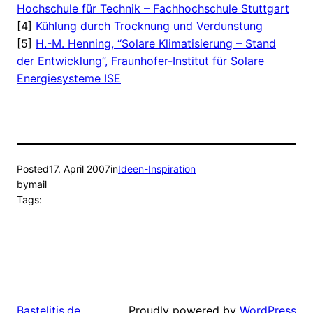
Hochschule für Technik – Fachhochschule Stuttgart
[4]
Kühlung durch Trocknung und Verdunstung
[5]
H.-M. Henning, “Solare Klimatisierung – Stand
der Entwicklung”, Fraunhofer-Institut für Solare
Energiesysteme ISE
Posted
17. April 2007
in
Ideen-Inspiration
by
mail
Tags:
Proudly powered by
WordPress
Bastelitis.de